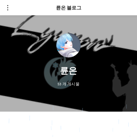
륜온 블로그
륜온
53 개 게시물